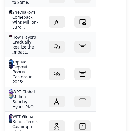
to Some...
Shevliakov’s
Comeback
Wins Million-
Euro...
How Players
Gradually
Realize the
Impact...
Top No
Deposit
Bonus
Casinos in
2025:...
WPT Global
Million
Sunday
Hyper PKO...
WPT Global
Bonus Terms:
Cashing In