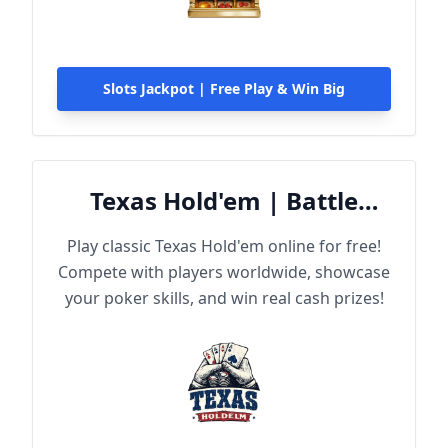
Slots Jackpot | Free Play & Win Big
Texas Hold'em | Battle
Online
Play classic Texas Hold'em online for free!
Compete with players worldwide, showcase
your poker skills, and win real cash prizes!