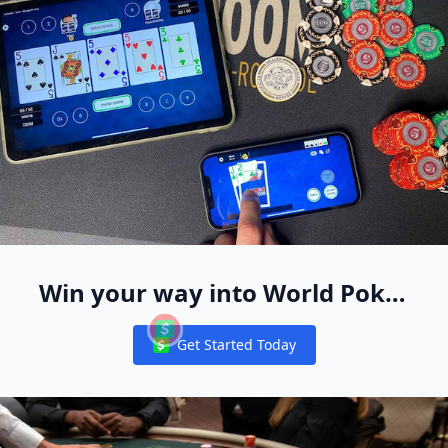
Win your way into World Poker
Free App Live Events Worldwide
Get Started Today
Notifications