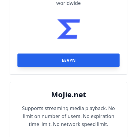
worldwide
EEVPN
MoJie.net
Supports streaming media playback. No
limit on number of users. No expiration
time limit. No network speed limit.