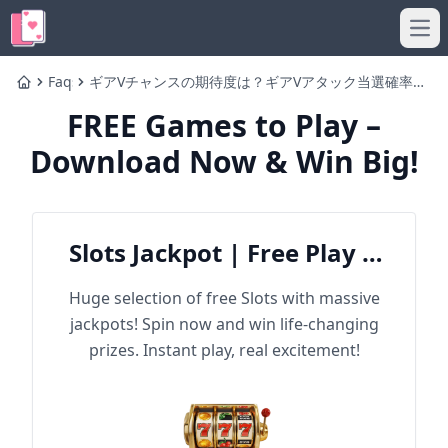
Ope
Faqs
ギアVチャンスの期待度は？ギアVアタック当選確率や
Home
シナリオ解説
FREE Games to Play –
Download Now & Win Big!
Slots Jackpot | Free Play &
Win Big
Huge selection of free Slots with massive
jackpots! Spin now and win life-changing
prizes. Instant play, real excitement!