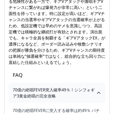
る危険性がある一方で、ギアVアタックや激唱ギアV
チャンスに繋がれば爆発力が非常に高い」という二
面性を持っています。特に設定が高いほど、ギアVチ
ャンスの当選率やギアVアタックの当選確率が上がる
ため、低設定機では早めのヤメを意識しつつ、高設
定機では積極的な継続打が有効とされます。演出面
でも、キャラ全員を制覇する「ギアVアタックEX」が
濃厚になるなど、ボーダー読み込みや枚数シナリオ
の把握が勝負を分けるため、ギアVチャンスの期待度
は単純な“抽選確率”ではなく、総合的な立ち回り力に
直結した仕組みといえるでしょう。
FAQ
70億の絶唱FEVER突入確率49％！シンフォギ
ア3黄金絶唱の完全攻略
70億の絶唱FEVERに突入する確率は約49％ パチ