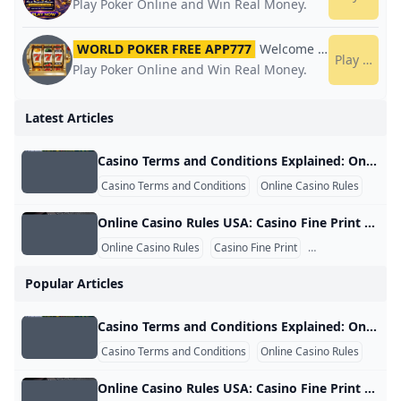
Play Poker Online and Win Real Money.
WORLD POKER FREE APP777
Welcome Bonus
World 
Play now
Play Poker Online and Win Real Money.
Latest Articles
Casino Terms and Conditions Explained: Online Casino Rules USA Players Should Read First Casino Terms and Conditions Explained: Online Casino Rules USA Players Should Read First Online casino pages often highlight bonuses, game libraries, mobile apps, jackpots, and fast registration. However, the most important information is usually found in the terms and conditions. For players searching for casino terms and conditions explained, the real goal is to understand the rules before depositing, claiming a bonus, playing real money games, or requesting a withdrawal.
Casino Terms and Conditions
Online Casino Rules
Casin
Online Casino Rules USA: Casino Fine Print Player Terms Legal Eligibility and Responsible Gambling Online Casino Rules USA: Casino Fine Print, Player Terms, Legal Eligibility, and Responsible Gambling Online casino rules can feel confusing because every platform has its own account policies, bonus terms, payment rules, verification steps, and responsible gambling procedures. Many players search for online casino rules USA because they want to know whether online casinos are allowed, which states permit online gambling, what casino terms mean, and what happens when a player wins a large amount.
Online Casino Rules
Casino Fine Print
Casino Terms Gui
Popular Articles
Casino Terms and Conditions Explained: Online Casino Rules USA Players Should Read First Casino Terms and Conditions Explained: Online Casino Rules USA Players Should Read First Online casino pages often highlight bonuses, game libraries, mobile apps, jackpots, and fast registration. However, the most important information is usually found in the terms and conditions. For players searching for casino terms and conditions explained, the real goal is to understand the rules before depositing, claiming a bonus, playing real money games, or requesting a withdrawal.
Casino Terms and Conditions
Online Casino Rules
Casin
Online Casino Rules USA: Casino Fine Print Player Terms Legal Eligibility and Responsible Gambling Online Casino Rules USA: Casino Fine Print, Player Terms, Legal Eligibility, and Responsible Gambling Online casino rules can feel confusing because every platform has its own account policies, bonus terms, payment rules, verification steps, and responsible gambling procedures. Many players search for online casino rules USA because they want to know whether online casinos are allowed, which states permit online gambling, what casino terms mean, and what happens when a player wins a large amount.