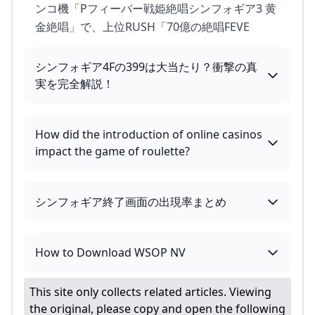
ンコ機「Pフィーバー戦姫絶唱シンフォギア3 黄
金絶唱」で、上位RUSH「70億の絶唱FEVE
シンフォギア4Fの399は大当たり？衝撃の真
実を完全解説！
How did the introduction of online casinos
impact the game of roulette?
シンフォギア終了画面の出現率まとめ
How to Download WSOP NV
This site only collects related articles. Viewing
the original, please copy and open the following