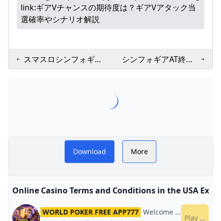
link:
ギアVチャンスの期待度は？ギアVアタック当
選確率やシナリオ解説
スマスロシンフォギア
シンフォギアAT終了
万枚突破率1.5%！一
画面 セリフの真相と
撃爆裂の全貌
示唆を徹底解説
Download
More
Online Casino Terms and Conditions in the USA Expl
WORLD POKER FREE APP777
Welcome Bonus
World 
Play now