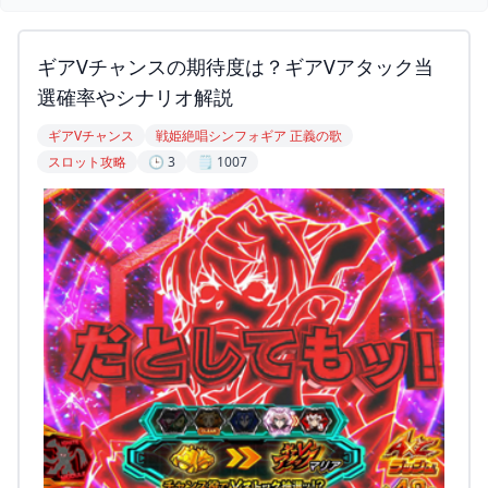
ギアVチャンスの期待度は？ギアVアタック当
選確率やシナリオ解説
ギアVチャンス
戦姫絶唱シンフォギア 正義の歌
スロット攻略
🕒 3
🗒️ 1007