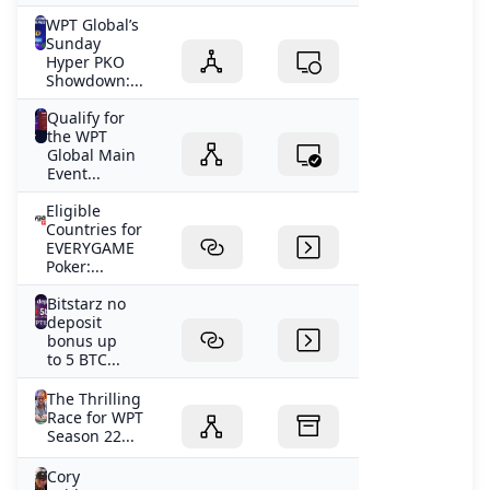
WPT Global’s
Sunday
Hyper PKO
Showdown:...
Qualify for
the WPT
Global Main
Event...
Eligible
Countries for
EVERYGAME
Poker:...
Bitstarz no
deposit
bonus up
to 5 BTC...
The Thrilling
Race for WPT
Season 22...
Cory