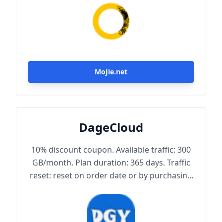
MoJie.net
DageCloud
10% discount coupon. Available traffic: 300
GB/month. Plan duration: 365 days. Traffic
reset: reset on order date or by purchasing
traffic package. Maximum achievable
bandwidth: 1000 Mbps. Node protocol:
Trojan.